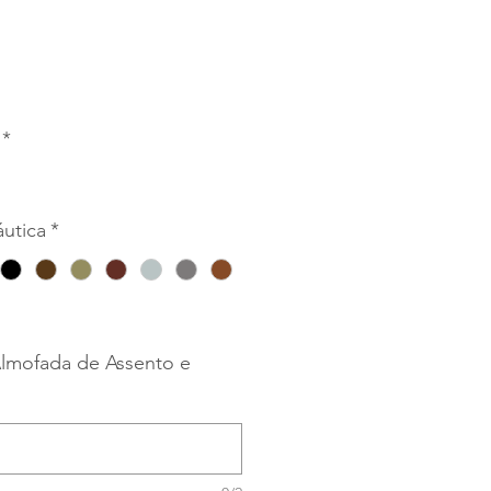
ço
*
utica
*
lmofada de Assento e