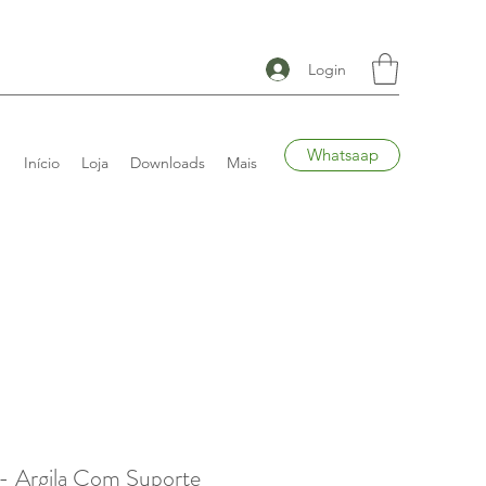
Login
Whatsaap
Início
Loja
Downloads
Mais
 - Argila Com Suporte