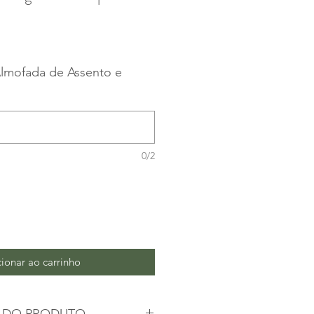
ço
lmofada de Assento e
0/2
ionar ao carrinho
 DO PRODUTO