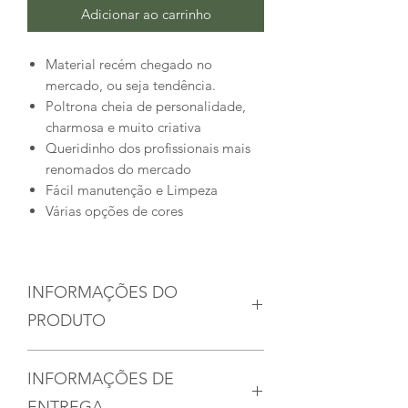
Adicionar ao carrinho
Material recém chegado no
mercado, ou seja tendência.
Poltrona cheia de personalidade,
charmosa e muito criativa
Queridinho dos profissionais mais
renomados do mercado
Fácil manutenção e Limpeza
Várias opções de cores
INFORMAÇÕES DO
PRODUTO
A estrutura é reforçada em
INFORMAÇÕES DE
alumínio, não enferruja.
Fabricada solda tig, e pintura
ENTREGA