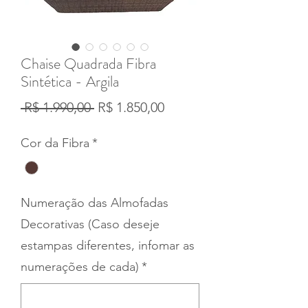
Chaise Quadrada Fibra
Sintética - Argila
Preço
Preço
 R$ 1.990,00 
R$ 1.850,00
normal
promocional
Cor da Fibra
*
Numeração das Almofadas
Decorativas (Caso deseje
estampas diferentes, infomar as
numerações de cada)
*