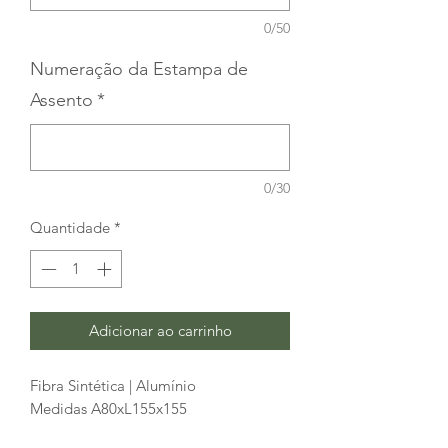
0/50
Numeração da Estampa de
Assento
*
0/30
Quantidade
*
Adicionar ao carrinho
Fibra Sintética | Alumínio
Medidas A80xL155x155