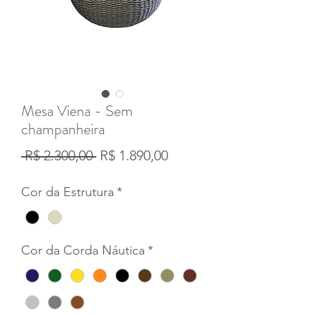
Mesa Viena - Sem
champanheira
Preço
Preço
 R$ 2.300,00 
R$ 1.890,00
normal
promocional
Cor da Estrutura
*
Cor da Corda Náutica
*