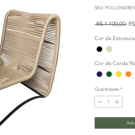
SKU: POLLONDRE
Pr
 R$ 1.100,00 
R$
no
Cor da Estrutura
Cor da Corda Ná
Quantidade
*
Adic