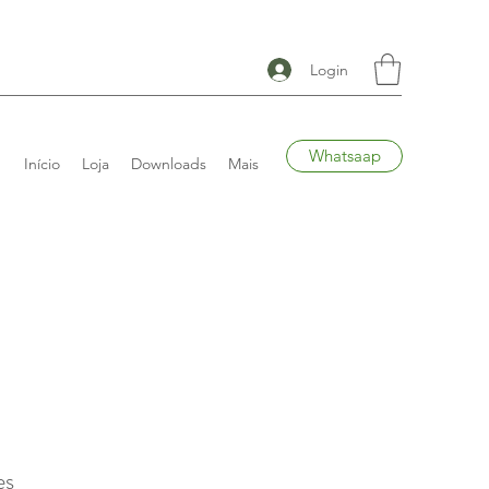
Login
Whatsaap
Início
Loja
Downloads
Mais
es